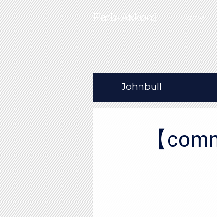
Skip to content
Farb-Akkord
Home
Johnbull
【com