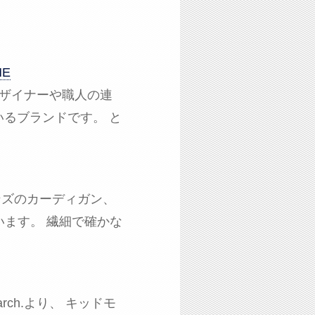
ME
トデザイナーや職人の連
しているブランドです。 と
.メンズのカーディガン、
います。 繊細で確かな
ch.より、 キッドモ