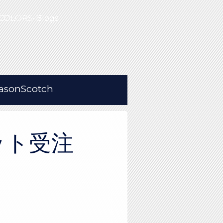
COLORS-Blogs
asonScotch
ニット受注