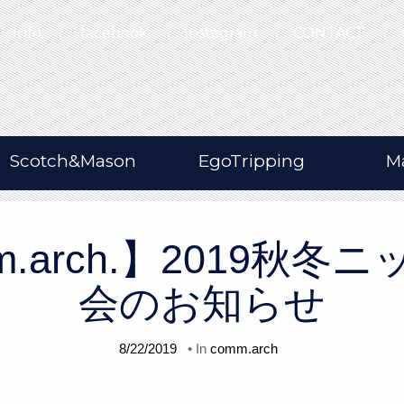
Info.
facebook
Instagram
CONTACT
Scotch&Mason
EgoTripping
M
m.arch.】2019秋冬
会のお知らせ
8/22/2019
• In
comm.arch