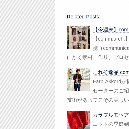
Related Posts:
【今週末】com
【comm.ar
携（communi
にかく素材、作り、プロセスに
これぞ逸品 com
Farb-Akk
セーターのご紹
技術があってこその美しい
カラフルモヘア
ニットの季節到来