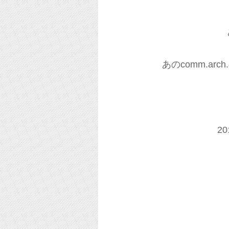
あのcomm.a
2