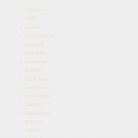
..
22Factory
80DB
assiette
BEAR DESIGN
beaucoup
BENHEART
Book Shelf
BREUER
C.O.F.Studio
comm.arch
DACHSTEIN
DAKARY
DEDICATED
DEEOHS
DENIM