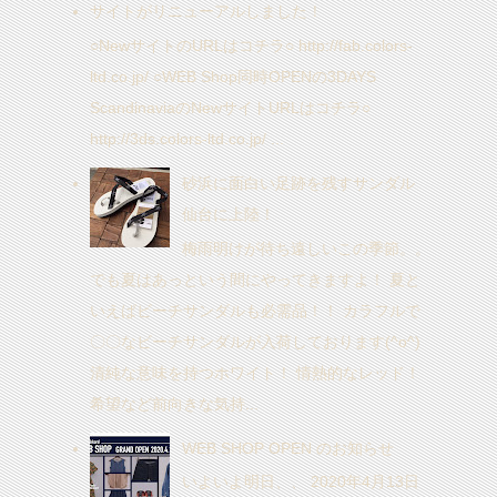
サイトがリニューアルしました！
○NewサイトのURLはコチラ○ http://fab.colors-
ltd.co.jp/ ○WEB Shop同時OPENの3DAYS
ScandinaviaのNewサイトURLはコチラ○
http://3ds.colors-ltd.co.jp/ ...
砂浜に面白い足跡を残すサンダル
仙台に上陸！
梅雨明けが待ち遠しいこの季節。。
でも夏はあっという間にやってきますよ！ 夏と
いえばビーチサンダルも必需品！！ カラフルで
〇〇なビーチサンダルが入荷しております(^o^)
清純な意味を持つホワイト！ 情熱的なレッド！
希望など前向きな気持...
WEB SHOP OPEN のお知らせ
いよいよ明日、、 2020年4月13日