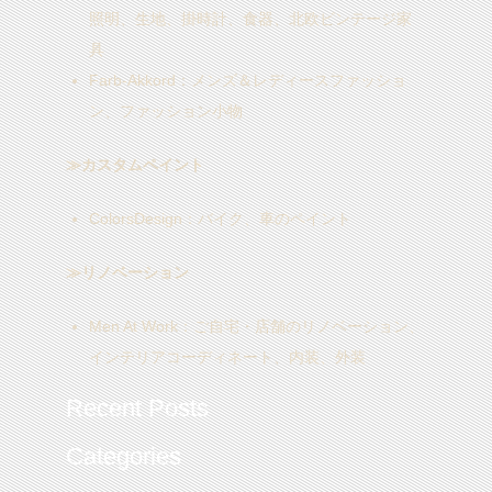
照明、生地、掛時計、食器、北欧ビンテージ家
具
Farb-Akkord
：メンズ＆レディースファッショ
ン、ファッション小物
≫カスタムペイント
ColorsDesign
：バイク、車のペイント
≫リノベーション
Men At Work
：ご自宅・店舗のリノベーション、
インテリアコーディネート、内装、外装
Recent Posts
Categories