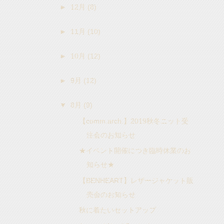
►
12月
(8)
►
11月
(10)
►
10月
(12)
►
9月
(12)
▼
8月
(9)
【comm.arch.】2019秋冬ニット受
注会のお知らせ
★イベント開催につき臨時休業のお
知らせ★
【BENHEART】レザージャケット販
売会のお知らせ
秋に着たいセットアップ