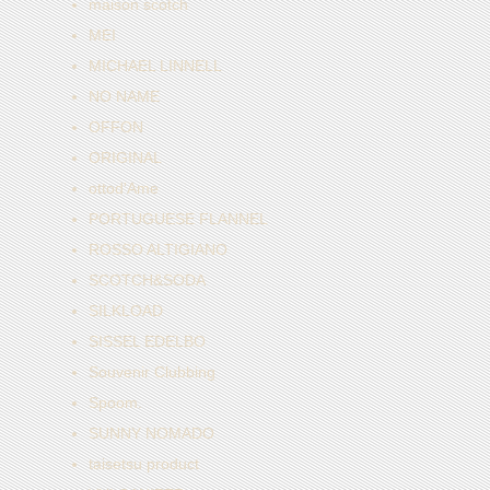
maison scotch
MEI
MICHAEL LINNELL
NO NAME
OFFON
ORIGINAL
ottod'Ame
PORTUGUESE FLANNEL
ROSSO ALTIGIANO
SCOTCH&SODA
SILKLOAD
SISSEL EDELBO
Souvenir Clubbing
Spoom.
SUNNY NOMADO
taisetsu product