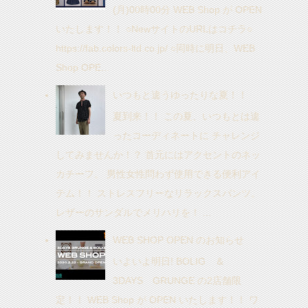
(月)00時00分 WEB Shop が OPEN
いたします！！ ○NewサイトのURLはコチラ○
https://fab.colors-ltd.co.jp/ ○同時に明日、WEB
Shop OPE...
いつもと違うゆったりな夏！！
夏到来！！ この夏、いつもとは違
ったコーディネートに チャレンジ
してみませんか！？ 首元にはアクセントのネッ
カチーフ。 男性女性問わず使用できる便利アイ
テム！！ ストレスフリーなリラックスパンツ。
レザーのサンダルでメリハリを！ ...
WEB SHOP OPEN のお知らせ
いよいよ明日! BOLIG ＆
3DAYS GRUNGE の2店舗限
定！！ WEB Shop が OPEN いたします！！ ワ