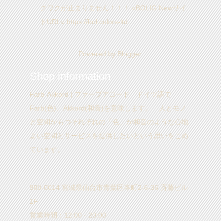
クワクが止まりません！！！ ○BOLIG Newサイ
トURL○ https://bol.colors-ltd....
Powered by
Blogger
.
Shop information
Farb-Akkord | ファーブアコード ドイツ語で
Farb(色)、Akkord(和音)を意味します。 人とモノ
と空間がもつそれぞれの「色」が和音のような心地
よい空間とサービスを提供したいという思いをこめ
ています。
980-0014 宮城県仙台市青葉区本町2-6-36 斉藤ビル
1F
営業時間：12:00 - 20:00