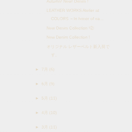
Autumn! New! Denim !
LEATHER WORKS Atelier at
COLORS ～In honor of ea...
New Denim Collection !②
New Denim Collection !
オリジナル レザーベルト新入荷で
す。
►
7月
(6)
►
6月
(9)
►
5月
(11)
►
4月
(10)
►
3月
(11)