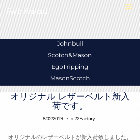
Skip to content
T
Farb-Akkord
o
g
g
l
e
n
a
v
i
Johnbull
g
a
t
Scotch&Mason
i
o
n
EgoTripping
MasonScotch
オリジナル レザーベルト新入
荷です。
8/02/2019
• In
22Factory
オリジナルのレザーベルトが新入荷致しました。