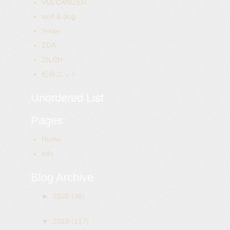
VULCANIZER
wolf & dog
Yerse
ZDA
ZILCH
松井ニット
Unordered List
Pages
Home
info
Blog Archive
►
2020
(36)
▼
2019
(117)