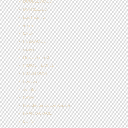
DOUBLEWOOD
DSTREZZED
EgoTripping
elvine
EVENT
FUZAWOOL
ganesh
Hiraly Winfield
INDIGO PEOPLE
INOUITOOSH
Iroquois
Johnbull
KAVAT
Knowledge Cotton Apparel
KRAK GARAGE
LOFS