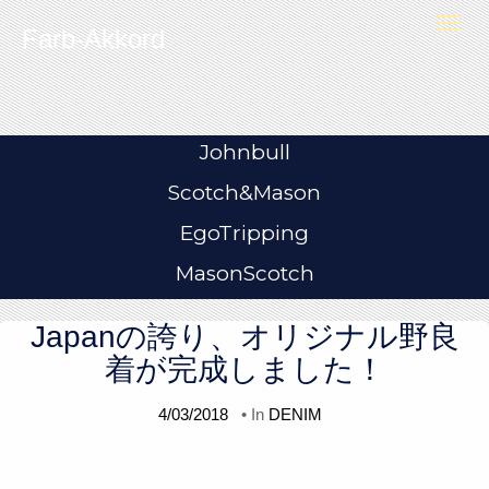
Skip to content
T
Farb-Akkord
o
g
g
l
e
n
a
v
i
Johnbull
g
a
t
Scotch&Mason
i
o
n
EgoTripping
MasonScotch
Japanの誇り、オリジナル野良
着が完成しました！
4/03/2018
• In
DENIM