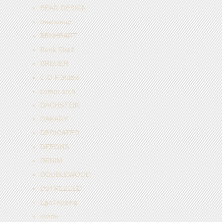
BEAR DESIGN
beaucoup
BENHEART
Book Shelf
BREUER
C.O.F.Studio
comm.arch
DACHSTEIN
DAKARY
DEDICATED
DEEOHS
DENIM
DOUBLEWOOD
DSTREZZED
EgoTripping
elvine