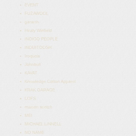
EVENT
FUZAWOOL
ganesh
Hiraly Winfield
INDIGO PEOPLE
INOUITOOSH
Iroquois
Johnbull
KAVAT
Knowledge Cotton Apparel
KRAK GARAGE
LOFS
maison scotch
MEI
MICHAEL LINNELL
NO NAME