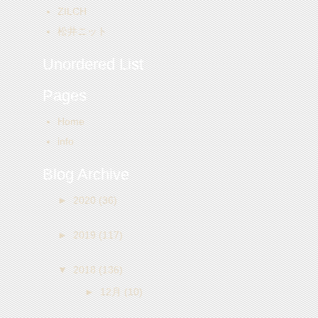
ZILCH
松井ニット
Unordered List
Pages
Home
info
Blog Archive
►
2020
(36)
►
2019
(117)
▼
2018
(136)
►
12月
(10)