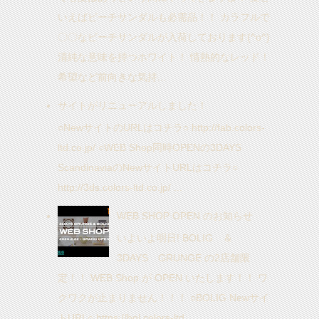
いえばビーチサンダルも必需品！！ カラフルで
〇〇なビーチサンダルが入荷しております(^o^)
清純な意味を持つホワイト！ 情熱的なレッド！
希望など前向きな気持...
サイトがリニューアルしました！
○NewサイトのURLはコチラ○ http://fab.colors-
ltd.co.jp/ ○WEB Shop同時OPENの3DAYS
ScandinaviaのNewサイトURLはコチラ○
http://3ds.colors-ltd.co.jp/ ...
WEB SHOP OPEN のお知らせ
いよいよ明日! BOLIG ＆
3DAYS GRUNGE の2店舗限
定！！ WEB Shop が OPEN いたします！！ ワ
クワクが止まりません！！！ ○BOLIG Newサイ
トURL○ https://bol.colors-ltd....