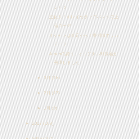
シャツ
進化系！キレイめラップパンツで上
品コーデ
オシャレは首元から！播州織ネッカ
チーフ
Japanの誇り、オリジナル野良着が
完成しました！
►
3月
(15)
►
2月
(13)
►
1月
(9)
►
2017
(109)
►
2016
(102)