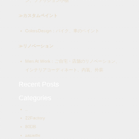
ン、ファッション小物
≫カスタムペイント
ColorsDesign
：バイク、車のペイント
≫リノベーション
Men At Work
：ご自宅・店舗のリノベーション、
インテリアコーディネート、内装、外装
Recent Posts
Categories
..
22Factory
80DB
assiette