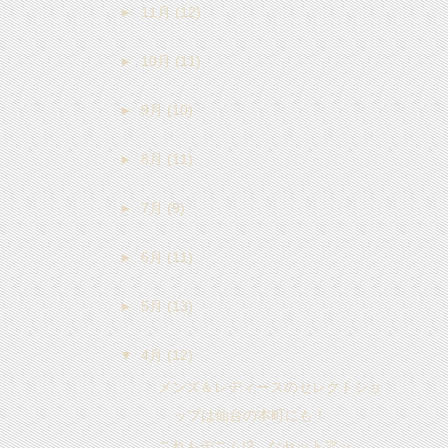
►
11月
(12)
►
10月
(11)
►
9月
(10)
►
8月
(11)
►
7月
(9)
►
6月
(11)
►
5月
(13)
▼
4月
(12)
メンズ＆レディースのセレクトショ
ップは仙台の本町にも！
これもデニム!? なセットアッ