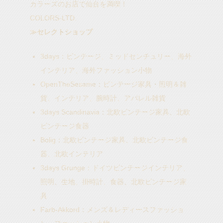
カラーズのお店で仙台を満喫！
COLORS-LTD.
≫セレクトショップ
3days
：ビンテージ、ミッドセンチュリー、海外
インテリア、海外ファッション小物
OpenTheSesame
：ビンテージ家具・照明＆雑
貨、インテリア、腕時計、アパレル雑貨
3days Scandinavia
：北欧ビンテージ家具、北欧
ビンテージ食器
Bolig
：北欧ビンテージ家具、北欧ビンテージ食
器、北欧インテリア
3days Grunge
：ドイツビンテージインテリア、
照明、生地、掛時計、食器、北欧ビンテージ家
具
Farb-Akkord
：メンズ＆レディースファッショ