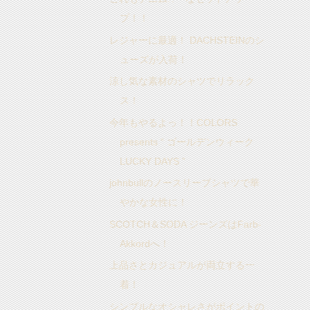
プ！！
レジャーに最適！ DACHSTEINのシ
ューズが入荷！
涼し気な素材のシャツでリラック
ス！
今年もやるよっ！！COLORS
presents “ ゴールデンウィーク
LUCKY DAYS ”
johnbullのノースリーブシャツで華
やかな女性に！
SCOTCH＆SODA ジーンズはFarb-
Akkordへ！
上品さとカジュアルが両立する一
着！
シンプルなオシャレさがポイントの