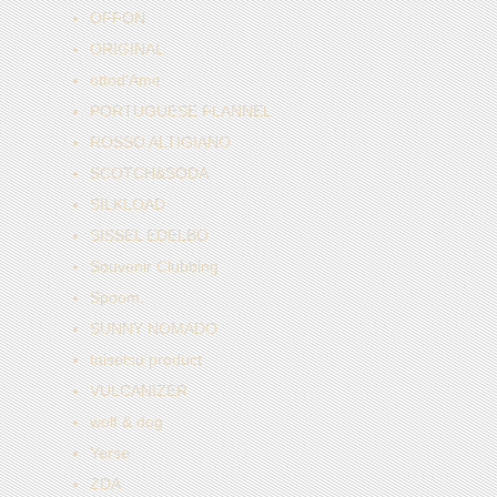
OFFON
ORIGINAL
ottod'Ame
PORTUGUESE FLANNEL
ROSSO ALTIGIANO
SCOTCH&SODA
SILKLOAD
SISSEL EDELBO
Souvenir Clubbing
Spoom.
SUNNY NOMADO
taisetsu product
VULCANIZER
wolf & dog
Yerse
ZDA