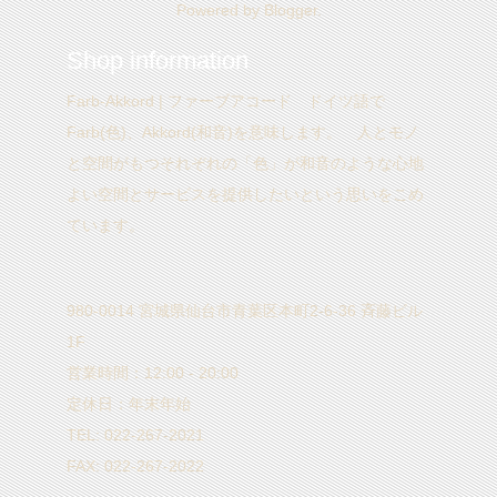
Powered by
Blogger
.
Shop information
Farb-Akkord | ファーブアコード ドイツ語で
Farb(色)、Akkord(和音)を意味します。 人とモノ
と空間がもつそれぞれの「色」が和音のような心地
よい空間とサービスを提供したいという思いをこめ
ています。
980-0014 宮城県仙台市青葉区本町2-6-36 斉藤ビル
1F
営業時間：12:00 - 20:00
定休日：年末年始
TEL: 022-267-2021
FAX: 022-267-2022