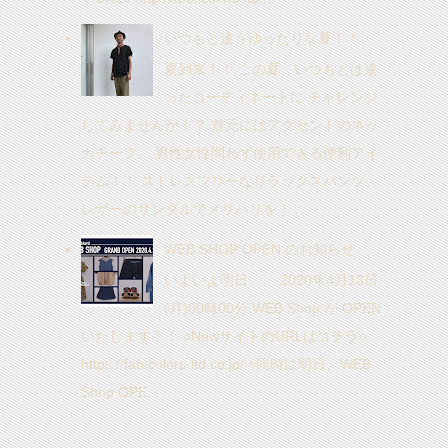
いつもと違うゆったりな夏！！
夏到来！！ この夏、いつもとは違
ったコーディネートに チャレンジ
してみませんか！？ 首元にはアクセントのネッ
カチーフ。 男性女性問わず使用できる便利アイ
テム！！ ストレスフリーなリラックスパンツ。
レザーのサンダルでメリハリを！ ...
WEB SHOP OPEN のお知らせ
いよいよ明日、、 2020年4月13日
(月)00時00分 WEB Shop が OPEN
いたします！！ ○NewサイトのURLはコチラ○
https://fab.colors-ltd.co.jp/ ○同時に明日、WEB
Shop OPE...