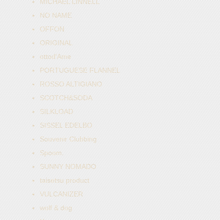
MICHAEL LINNELL
NO NAME
OFFON
ORIGINAL
ottod'Ame
PORTUGUESE FLANNEL
ROSSO ALTIGIANO
SCOTCH&SODA
SILKLOAD
SISSEL EDELBO
Souvenir Clubbing
Spoom.
SUNNY NOMADO
taisetsu product
VULCANIZER
wolf & dog