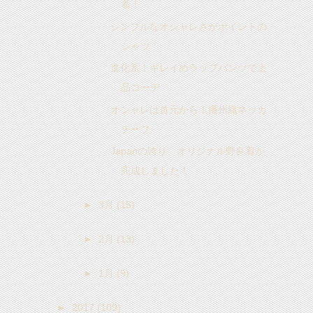
着！
シンプルなオシャレさがポイントの
シャツ
進化系！キレイめラップパンツで上
品コーデ
オシャレは首元から！播州織ネッカ
チーフ
Japanの誇り、オリジナル野良着が
完成しました！
►
3月
(15)
►
2月
(13)
►
1月
(9)
►
2017
(109)