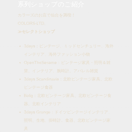
系列ショップのご紹介
カラーズのお店で仙台を満喫！
COLORS-LTD.
≫セレクトショップ
3days
：ビンテージ、ミッドセンチュリー、海外
インテリア、海外ファッション小物
OpenTheSesame
：ビンテージ家具・照明＆雑
貨、インテリア、腕時計、アパレル雑貨
3days Scandinavia
：北欧ビンテージ家具、北欧
ビンテージ食器
Bolig
：北欧ビンテージ家具、北欧ビンテージ食
器、北欧インテリア
3days Grunge
：ドイツビンテージインテリア、
照明、生地、掛時計、食器、北欧ビンテージ家
具