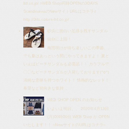
ltd.co.jp/ ○WEB Shop同時OPENの3DAYS
ScandinaviaのNewサイトURLはコチラ○
http://3ds.colors-ltd.co.jp/ ...
砂浜に面白い足跡を残すサンダル
仙台に上陸！
梅雨明けが待ち遠しいこの季節。。
でも夏はあっという間にやってきますよ！ 夏と
いえばビーチサンダルも必需品！！ カラフルで
〇〇なビーチサンダルが入荷しております(^o^)
清純な意味を持つホワイト！ 情熱的なレッド！
希望など前向きな気持...
WEB SHOP OPEN のお知らせ
いよいよ明日、、 2020年4月13日
(月)00時00分 WEB Shop が OPEN
いたします！！ ○NewサイトのURLはコチラ○