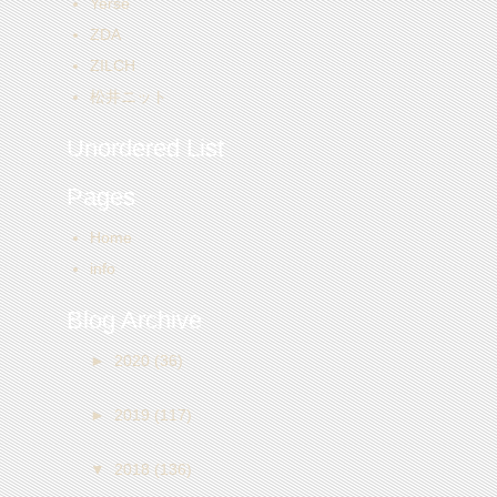
Yerse
ZDA
ZILCH
松井ニット
Unordered List
Pages
Home
info
Blog Archive
►
2020
(36)
►
2019
(117)
▼
2018
(136)