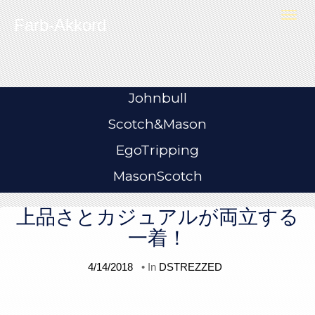
Skip to content
T
Farb-Akkord
o
g
g
l
e
n
a
v
i
Johnbull
g
a
t
Scotch&Mason
i
o
n
EgoTripping
MasonScotch
上品さとカジュアルが両立する
一着！
4/14/2018
• In
DSTREZZED