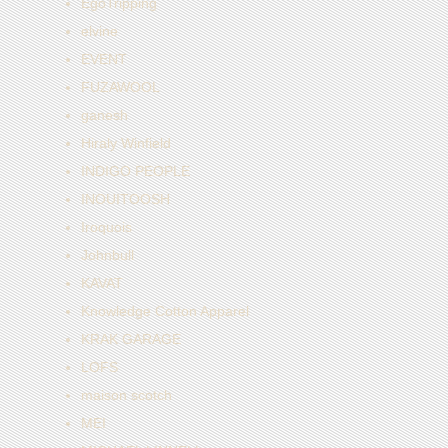
EgoTripping
elvine
EVENT
FUZAWOOL
ganesh
Hiraly Winfield
INDIGO PEOPLE
INOUITOOSH
Iroquois
Johnbull
KAVAT
Knowledge Cotton Apparel
KRAK GARAGE
LOFS
maison scotch
MEI