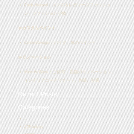
Farb-Akkord
：メンズ＆レディースファッショ
ン、ファッション小物
≫カスタムペイント
ColorsDesign
：バイク、車のペイント
≫リノベーション
Men At Work
：ご自宅・店舗のリノベーション、
インテリアコーディネート、内装、外装
Recent Posts
Categories
..
22Factory