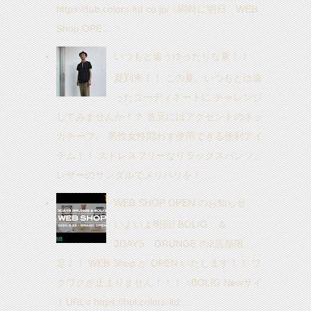
https://fab.colors-ltd.co.jp/ ○同時に明日、WEB
Shop OPE...
いつもと違うゆったりな夏！！
夏到来！！ この夏、いつもとは違
ったコーディネートに チャレンジ
してみませんか！？ 首元にはアクセントのネッ
カチーフ。 男性女性問わず使用できる便利アイ
テム！！ ストレスフリーなリラックスパンツ。
レザーのサンダルでメリハリを！ ...
WEB SHOP OPEN のお知らせ
いよいよ明日! BOLIG ＆
3DAYS GRUNGE の2店舗限
定！！ WEB Shop が OPEN いたします！！ ワ
クワクが止まりません！！！ ○BOLIG Newサイ
トURL○ https://bol.colors-ltd....