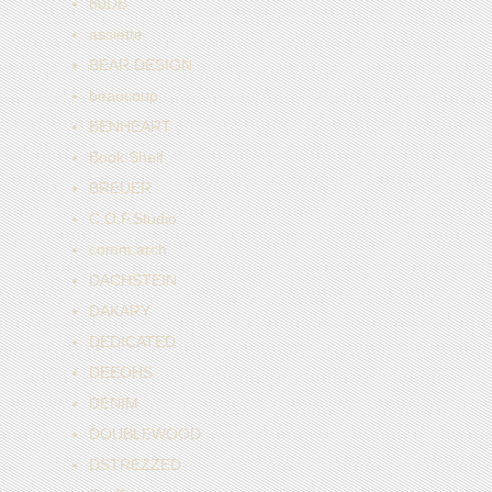
80DB
assiette
BEAR DESIGN
beaucoup
BENHEART
Book Shelf
BREUER
C.O.F.Studio
comm.arch
DACHSTEIN
DAKARY
DEDICATED
DEEOHS
DENIM
DOUBLEWOOD
DSTREZZED