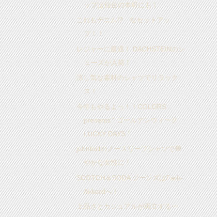
ップは仙台の本町にも！
これもデニム!? なセットアッ
プ！！
レジャーに最適！ DACHSTEINのシ
ューズが入荷！
涼し気な素材のシャツでリラック
ス！
今年もやるよっ！！COLORS
presents “ ゴールデンウィーク
LUCKY DAYS ”
johnbullのノースリーブシャツで華
やかな女性に！
SCOTCH＆SODA ジーンズはFarb-
Akkordへ！
上品さとカジュアルが両立する一