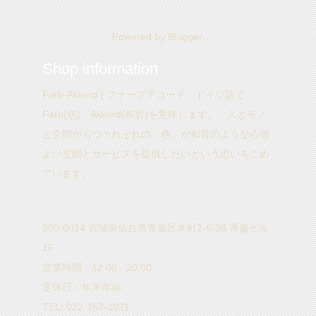
Powered by
Blogger
.
Shop information
Farb-Akkord | ファーブアコード ドイツ語で
Farb(色)、Akkord(和音)を意味します。 人とモノ
と空間がもつそれぞれの「色」が和音のような心地
よい空間とサービスを提供したいという思いをこめ
ています。
980-0014 宮城県仙台市青葉区本町2-6-36 斉藤ビル
1F
営業時間：12:00 - 20:00
定休日：年末年始
TEL: 022-267-2021