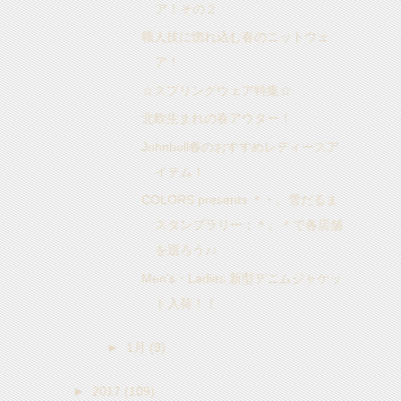
ア！その２
職人技に惚れ込む春のニットウェ
ア！
☆スプリングウェア特集☆
北欧生まれの春アウター！
Johnbull春のおすすめレディースア
イテム！
COLORS presents ＊・。雪だるま
スタンプラリー：＊。＊で各店舗
を巡ろう♪♪
Men's・Ladies 新型デニムジャケッ
ト入荷！！
►
1月
(9)
►
2017
(109)