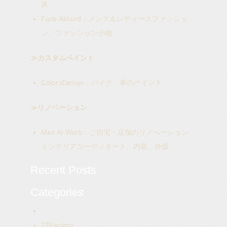
具
Farb-Akkord
：メンズ＆レディースファッショ
ン、ファッション小物
≫カスタムペイント
ColorsDesign
：バイク、車のペイント
≫リノベーション
Men At Work
：ご自宅・店舗のリノベーション、
インテリアコーディネート、内装、外装
Recent Posts
Categories
..
22Factory