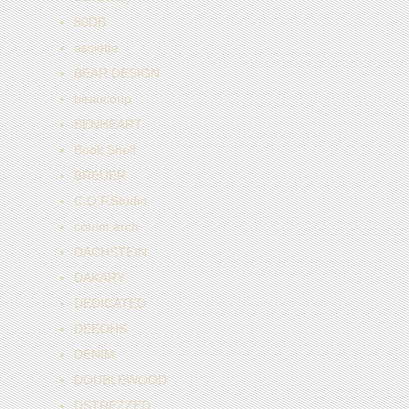
80DB
assiette
BEAR DESIGN
beaucoup
BENHEART
Book Shelf
BREUER
C.O.F.Studio
comm.arch
DACHSTEIN
DAKARY
DEDICATED
DEEOHS
DENIM
DOUBLEWOOD
DSTREZZED