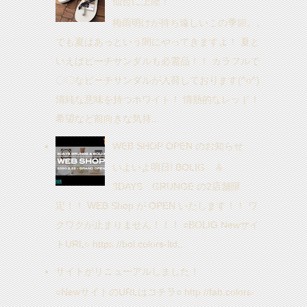
仙台に上陸！
梅雨明けが待ち遠しいこの季節。。
でも夏はあっという間にやってきますよ！ 夏と
いえばビーチサンダルも必需品！！ カラフルで
〇〇なビーチサンダルが入荷しております(^o^)
清純な意味を持つホワイト！ 情熱的なレッド！
希望など前向きな気持...
WEB SHOP OPEN のお知らせ
いよいよ明日! BOLIG ＆
3DAYS GRUNGE の2店舗限
定！！ WEB Shop が OPEN いたします！！ ワ
クワクが止まりません！！！ ○BOLIG Newサイ
トURL○ https://bol.colors-ltd....
サイトがリニューアルしました！
○NewサイトのURLはコチラ○ http://fab.colors-