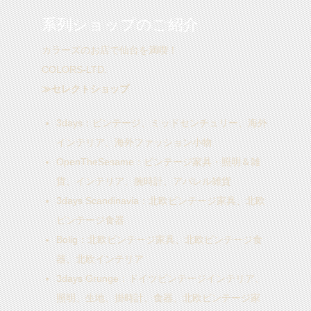
系列ショップのご紹介
カラーズのお店で仙台を満喫！
COLORS-LTD.
≫セレクトショップ
3days
：ビンテージ、ミッドセンチュリー、海外
インテリア、海外ファッション小物
OpenTheSesame
：ビンテージ家具・照明＆雑
貨、インテリア、腕時計、アパレル雑貨
3days Scandinavia
：北欧ビンテージ家具、北欧
ビンテージ食器
Bolig
：北欧ビンテージ家具、北欧ビンテージ食
器、北欧インテリア
3days Grunge
：ドイツビンテージインテリア、
照明、生地、掛時計、食器、北欧ビンテージ家