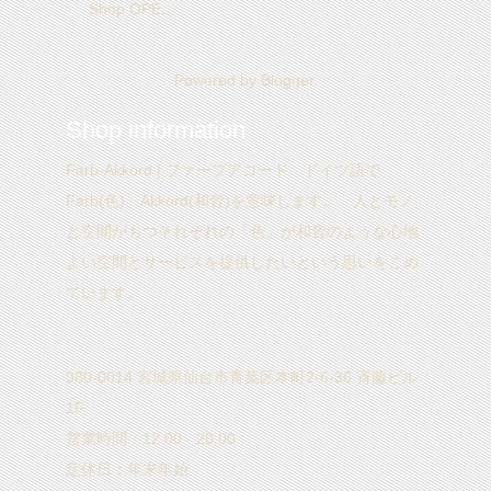
Shop OPE...
Powered by
Blogger
.
Shop information
Farb-Akkord | ファーブアコード ドイツ語で
Farb(色)、Akkord(和音)を意味します。 人とモノ
と空間がもつそれぞれの「色」が和音のような心地
よい空間とサービスを提供したいという思いをこめ
ています。
980-0014 宮城県仙台市青葉区本町2-6-36 斉藤ビル
1F
営業時間：12:00 - 20:00
定休日：年末年始