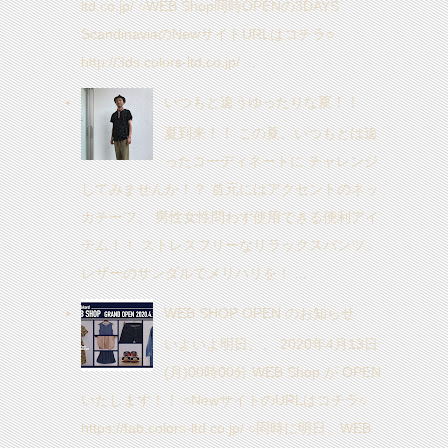
ltd.co.jp/ ○WEB Shop同時OPENの3DAYS
ScandinaviaのNewサイトURLはコチラ○
http://3ds.colors-ltd.co.jp/ ...
いつもと違うゆったりな夏！！
夏到来！！ この夏、いつもとは違
ったコーディネートに チャレンジ
してみませんか！？ 首元にはアクセントのネッ
カチーフ。 男性女性問わず使用できる便利アイ
テム！！ ストレスフリーなリラックスパンツ。
レザーのサンダルでメリハリを！ ...
WEB SHOP OPEN のお知らせ
いよいよ明日、、 2020年4月13日
(月)00時00分 WEB Shop が OPEN
いたします！！ ○NewサイトのURLはコチラ○
https://fab.colors-ltd.co.jp/ ○同時に明日、WEB