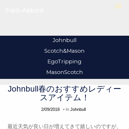
Skip to content
T
Farb-Akkord
o
g
g
l
e
n
a
v
i
Johnbull
g
a
t
Scotch&Mason
i
o
n
EgoTripping
MasonScotch
Johnbull春のおすすめレディー
スアイテム！
2/09/2018
• In
Johnbull
最近天気が良い日が増えてきて嬉しいのですが、