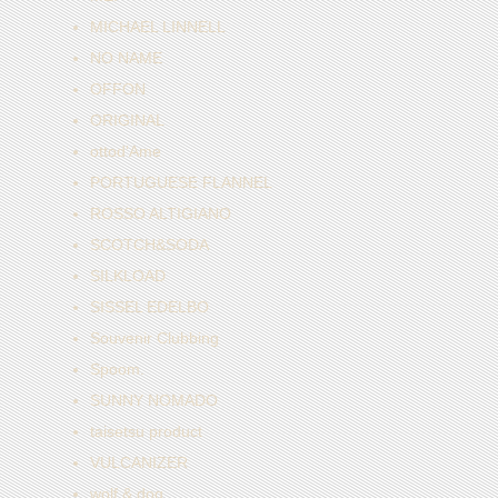
MICHAEL LINNELL
NO NAME
OFFON
ORIGINAL
ottod'Ame
PORTUGUESE FLANNEL
ROSSO ALTIGIANO
SCOTCH&SODA
SILKLOAD
SISSEL EDELBO
Souvenir Clubbing
Spoom.
SUNNY NOMADO
taisetsu product
VULCANIZER
wolf & dog