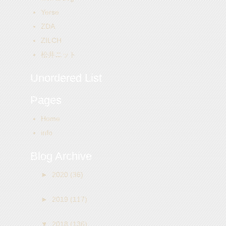
Yerse
ZDA
ZILCH
松井ニット
Unordered List
Pages
Home
info
Blog Archive
►
2020
(36)
►
2019
(117)
▼
2018
(136)