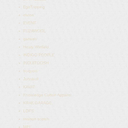
EgoTripping
elvine
EVENT
FUZAWOOL
ganesh
Hiraly Winfield
INDIGO PEOPLE
INOUITOOSH
Iroquois
Johnbull
KAVAT
Knowledge Cotton Apparel
KRAK GARAGE
LOFS
maison scotch
MEI