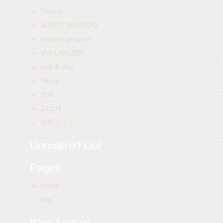
Spoom.
SUNNY NOMADO
taisetsu product
VULCANIZER
wolf & dog
Yerse
ZDA
ZILCH
松井ニット
Unordered List
Pages
Home
info
Blog Archive