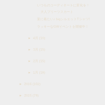
いつものコーディネートに変化を！
大人プリーツスカート
楽に着たい♪ bigシルエットTシャツ!
ラッキーなGWイベントを開催中！
►
4月
(10)
►
3月
(15)
►
2月
(15)
►
1月
(18)
►
2016
(102)
►
2015
(79)