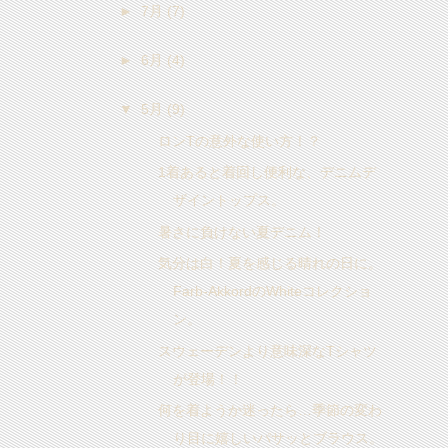
►
7月
(7)
►
6月
(4)
▼
5月
(9)
ロンTの意外な使い方！？
1着あると着回し便利な、デニムデ
ザイントップス。
暑さに負けない夏デニム！
気分は白！夏を感じる晴れの日に。
Farb-AkkordのWhiteコレクショ
ン。
スウェーデンより意味深なTシャツ
が登場！！
何を着ようか迷ったら…季節の変わ
り目に嬉しいパサッとブラウス。