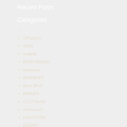
Recent Posts
Categories
..
22Factory
80DB
assiette
BEAR DESIGN
beaucoup
BENHEART
Book Shelf
BREUER
C.O.F.Studio
comm.arch
DACHSTEIN
DAKARY