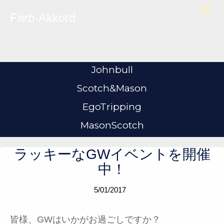
Skip to content
T
Farb-Akkord
o
g
g
l
e
n
a
v
i
Johnbull
g
a
t
Scotch&Mason
i
o
n
EgoTripping
MasonScotch
ラッキーなGWイベントを開催
中！
5/01/2017
皆様、GWはいかがお過ごしですか？