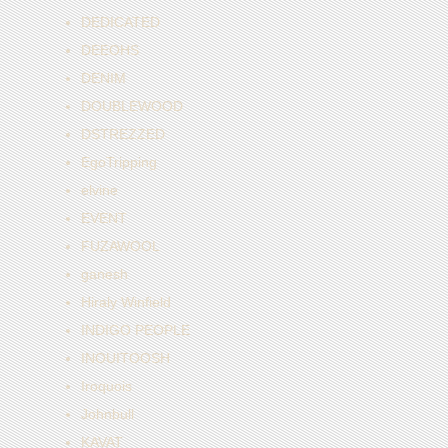
DEDICATED
DEEOHS
DENIM
DOUBLEWOOD
DSTREZZED
EgoTripping
elvine
EVENT
FUZAWOOL
ganesh
Hiraly Winfield
INDIGO PEOPLE
INOUITOOSH
Iroquois
Johnbull
KAVAT