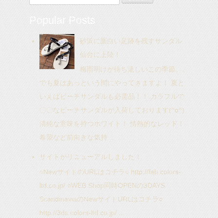
Popular Posts
砂浜に面白い足跡を残すサンダル
仙台に上陸！
梅雨明けが待ち遠しいこの季節。。
でも夏はあっという間にやってきますよ！ 夏と
いえばビーチサンダルも必需品！！ カラフルで
〇〇なビーチサンダルが入荷しております(^o^)
清純な意味を持つホワイト！ 情熱的なレッド！
希望など前向きな気持...
サイトがリニューアルしました！
○NewサイトのURLはコチラ○ http://fab.colors-
ltd.co.jp/ ○WEB Shop同時OPENの3DAYS
ScandinaviaのNewサイトURLはコチラ○
http://3ds.colors-ltd.co.jp/ ...