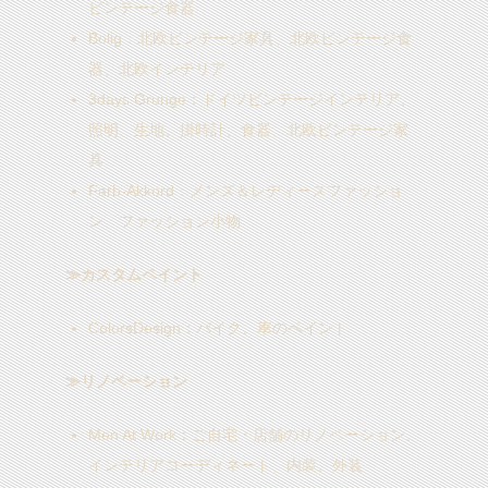
ビンテージ食器
Bolig
：北欧ビンテージ家具、北欧ビンテージ食
器、北欧インテリア
3days Grunge
：ドイツビンテージインテリア、
照明、生地、掛時計、食器、北欧ビンテージ家
具
Farb-Akkord
：メンズ＆レディースファッショ
ン、ファッション小物
≫カスタムペイント
ColorsDesign
：バイク、車のペイント
≫リノベーション
Men At Work
：ご自宅・店舗のリノベーション、
インテリアコーディネート、内装、外装