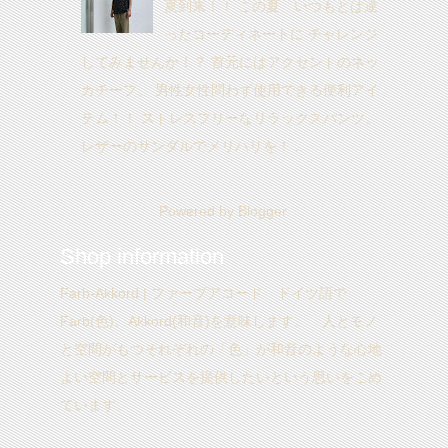
夏到来！！ この夏、いつもとは違
ったコーディネートに チャレンジ
してみませんか！？ 首元にはアクセントのネッ
カチーフ。 男性女性問わず使用できる便利アイ
テム！！ ストレスフリーなリラックスパンツ。
レザーのサンダルでメリハリを！ ...
Powered by
Blogger
.
Shop information
Farb-Akkord | ファーブアコード ドイツ語で
Farb(色)、Akkord(和音)を意味します。 人とモノ
と空間がもつそれぞれの「色」が和音のような心地
よい空間とサービスを提供したいという思いをこめ
ています。