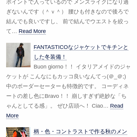
ポイントで入っているので メンズライクになり過
ぎないんです（＾ｖ＾） 腰ひも付きなので後ろで
結んでも良いですし、 前で結んでウエストを絞っ
て…
Read More
FANTASTICOなジャケットでキチンと
した冬装備！
Buon giorno！！ イタリアメイドのジャ
ケットが こんなにもカッコ良いなんてっ(＠_＠;)
中のボーダーセーターも特徴的です。 コーディネ
ートの差し色にBravo！！ 崩しすぎず絶妙な「ち
ゃんとしてる感」。 ぜひ店頭へ！ Ciao…
Read
More
柄・色・コントラストで作る秋のメン