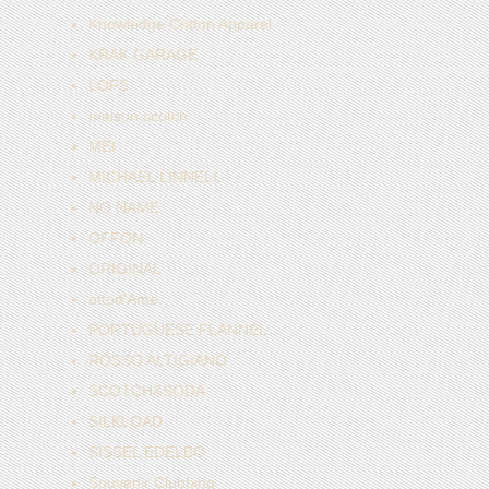
Knowledge Cotton Apparel
KRAK GARAGE
LOFS
maison scotch
MEI
MICHAEL LINNELL
NO NAME
OFFON
ORIGINAL
ottod'Ame
PORTUGUESE FLANNEL
ROSSO ALTIGIANO
SCOTCH&SODA
SILKLOAD
SISSEL EDELBO
Souvenir Clubbing