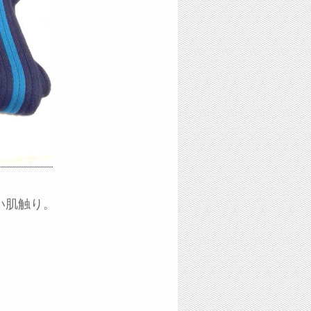
い肌触り。
、