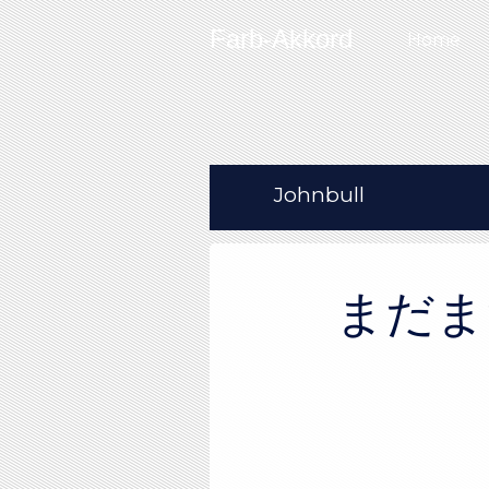
Skip to content
Farb-Akkord
Home
Johnbull
まだま