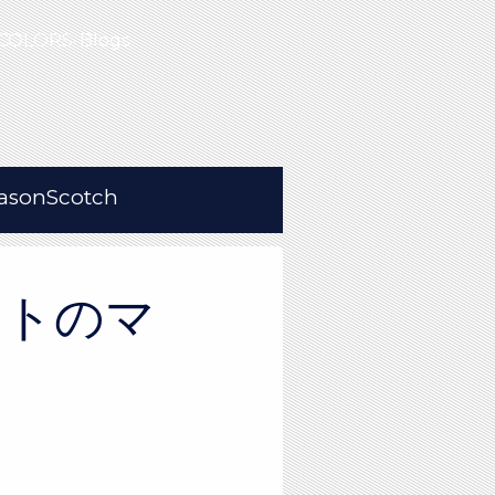
COLORS-Blogs
asonScotch
ットのマ