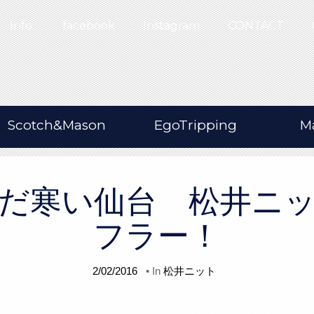
Info.
facebook
Instagram
CONTACT
Scotch&Mason
EgoTripping
M
だ寒い仙台 松井ニ
フラー！
2/02/2016
• In
松井ニット