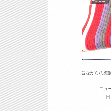
昔ながらの縫
ニュ
日