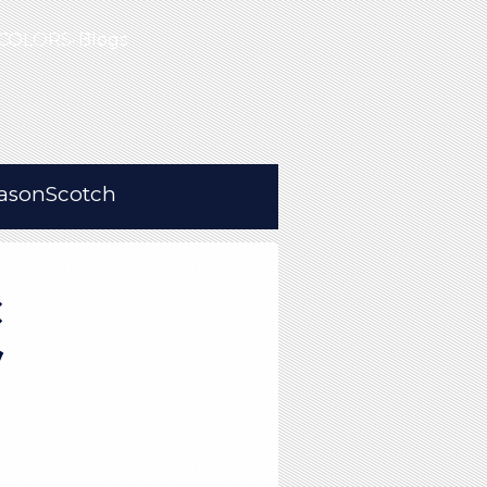
COLORS-Blogs
asonScotch
ム×
ャツ