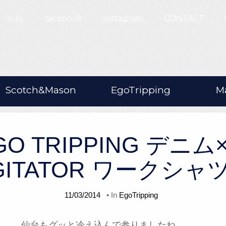
Info.
facebook
Instagram
CONTACT
Scotch&Mason
EgoTripping
M
GO TRIPPING デニ
GITATOR ワークシ
11/03/2014
• In
EgoTripping
仙台もグッと冷え込んで参りましたね。