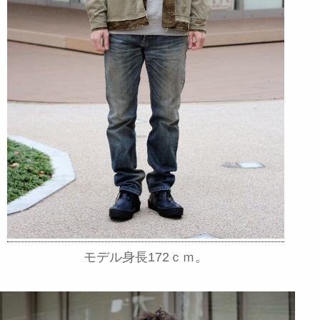
モデル身長172ｃｍ。