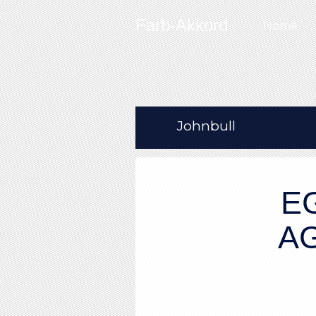
Skip to content
Farb-Akkord
Home
Johnbull
E
A