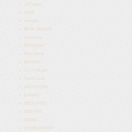
22Factory
80DB
assiette
BEAR DESIGN
beaucoup
BENHEART
Book Shelf
BREUER
C.O.F.Studio
comm.arch
DACHSTEIN
DAKARY
DEDICATED
DEEOHS
DENIM
DOUBLEWOOD