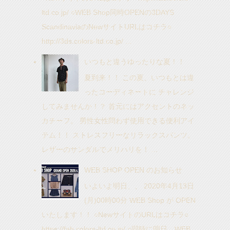
ltd.co.jp/ ○WEB Shop同時OPENの3DAYS
ScandinaviaのNewサイトURLはコチラ○
http://3ds.colors-ltd.co.jp/ ...
いつもと違うゆったりな夏！！
夏到来！！ この夏、いつもとは違
ったコーディネートに チャレンジ
してみませんか！？ 首元にはアクセントのネッ
カチーフ。 男性女性問わず使用できる便利アイ
テム！！ ストレスフリーなリラックスパンツ。
レザーのサンダルでメリハリを！ ...
WEB SHOP OPEN のお知らせ
いよいよ明日、、 2020年4月13日
(月)00時00分 WEB Shop が OPEN
いたします！！ ○NewサイトのURLはコチラ○
https://fab.colors-ltd.co.jp/ ○同時に明日、WEB