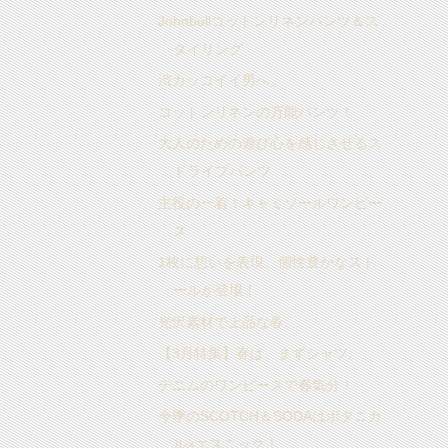
Johnbullコットンリネンパンツ＆ス
タイリング
渋カッコイイ男へ。
コットンリネンの万能パンツ！
大人のための遊び心を感じさせるス
トライプパンツ
主役の一着！キャミソールワンピー
ス
1枚に想いを表現。個性豊かなスト
ールが登場！
光沢素材で上品な春。
【3月特集】春は、まずシャツ。
デニムのワンピースで春気分！
今季のSCOTCH＆SODAはボタニカ
ル×エスニック！