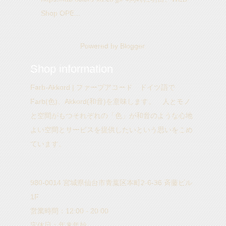
Shop OPE...
Powered by
Blogger
.
Shop information
Farb-Akkord | ファーブアコード ドイツ語で
Farb(色)、Akkord(和音)を意味します。 人とモノ
と空間がもつそれぞれの「色」が和音のような心地
よい空間とサービスを提供したいという思いをこめ
ています。
980-0014 宮城県仙台市青葉区本町2-6-36 斉藤ビル
1F
営業時間：12:00 - 20:00
定休日：年末年始