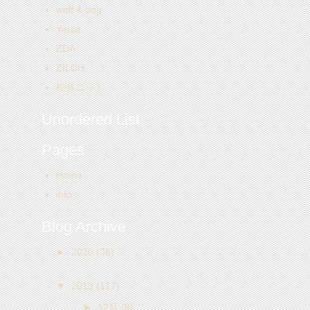
wolf & dog
Yerse
ZDA
ZILCH
松井ニット
Unordered List
Pages
Home
info
Blog Archive
►
2020
(36)
▼
2019
(117)
►
12月
(8)