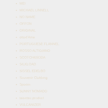
MEI
MICHAEL LINNELL
NO NAME
OFFON
ORIGINAL
ottod'Ame
PORTUGUESE FLANNEL
ROSSO ALTIGIANO
SCOTCH&SODA
SILKLOAD
SISSEL EDELBO
Souvenir Clubbing
Spoom.
SUNNY NOMADO
taisetsu product
VULCANIZER