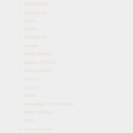
DSTREZZED
EgoTripping
elvine
EVENT
FUZAWOOL
ganesh
Hiraly Winfield
INDIGO PEOPLE
INOUITOOSH
Iroquois
Johnbull
KAVAT
Knowledge Cotton Apparel
KRAK GARAGE
LOFS
maison scotch