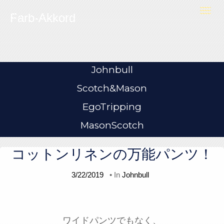
Skip to content
T
Farb-Akkord
o
g
g
l
e
n
a
v
i
Johnbull
g
a
t
Scotch&Mason
i
o
n
EgoTripping
MasonScotch
コットンリネンの万能パンツ！
3/22/2019
• In
Johnbull
ワイドパンツでもなく、