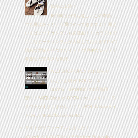
仙台に上陸！
梅雨明けが待ち遠しいこの季節。。
でも夏はあっという間にやってきますよ！ 夏と
いえばビーチサンダルも必需品！！ カラフルで
〇〇なビーチサンダルが入荷しております(^o^)
清純な意味を持つホワイト！ 情熱的なレッド！
希望など前向きな気持...
WEB SHOP OPEN のお知らせ
いよいよ明日! BOLIG ＆
3DAYS GRUNGE の2店舗限
定！！ WEB Shop が OPEN いたします！！ ワ
クワクが止まりません！！！ ○BOLIG Newサイ
トURL○ https://bol.colors-ltd....
サイトがリニューアルしました！
○NewサイトのURLはコチラ○ http://fab.colors-